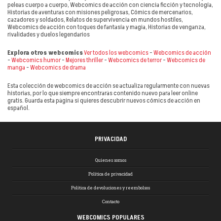
peleas cuerpo a cuerpo, Webcomics de acción con ciencia ficción y tecnología,
Historias de aventuras con misiones peligrosas, Cómics de mercenarios,
cazadores y soldados, Relatos de supervivencia en mundos hostiles,
Webcomics de acción con toques de fantasía y magia, Historias de venganza,
rivalidades y duelos legendarios
Explora otros webcomics
Ver todos los webcomics
–
Webcomics de acción
–
Webcomics humor
–
Mejores thriller
–
Webcomics de terror
–
Webcomics de
manga
–
Webcomics de drama
Esta colección de webcomics de acción se actualiza regularmente con nuevas
historias, por lo que siempre encontrarás contenido nuevo para leer online
gratis. Guarda esta página si quieres descubrir nuevos cómics de acción en
español.
PRIVACIDAD
Quienes somos
Política de privacidad
Política de devoluciones y reembolsos
Contacto
WEBCOMICS POPULARES