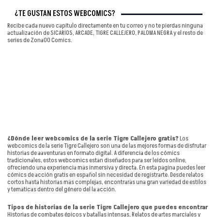
¿TE GUSTAN ESTOS WEBCÓMICS?
Recibe cada nuevo capítulo directamente en tu correo y no te pierdas ninguna
actualización de SICARIOS, ARCADE, TIGRE CALLEJERO, PALOMA NEGRA y el resto de
series de Zona00 Comics.
¿Dónde leer webcomics de la serie Tigre Callejero gratis?
Los
webcomics de la serie Tigre Callejero son una de las mejores formas de disfrutar
historias de aaventuras en formato digital. A diferencia de los cómics
tradicionales, estos webcomics están diseñados para ser leídos online,
ofreciendo una experiencia más inmersiva y directa. En esta página puedes leer
cómics de acción gratis en español sin necesidad de registrarte. Desde relatos
cortos hasta historias más complejas, encontrarás una gran variedad de estilos
y temáticas dentro del género del la acción.
Tipos de historias de la serie Tigre Callejero que puedes encontrar
Historias de combates épicos y batallas intensas, Relatos de artes marciales y