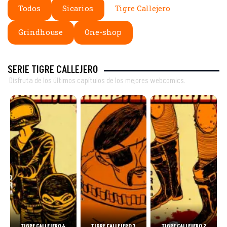
Todos
Sicarios
Tigre Callejero
Grindhouse
One-shop
SERIE TIGRE CALLEJERO
Disfruta de los últimos capítulos de los mejores webcomics.
TIGRE CALLEJERO 4
TIGRE CALLEJERO 3
TIGRE CALLEJERO 2