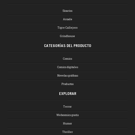
Sicarios
Arcade
Tigre Callejero
Grindhouse
CATEGORÍAS DEL PRODUCTO
Comics
Comics digitales
Novelas gráficas
Productos
EXPLORAR
Terror
Webcomics gratis
Humor
Thriller