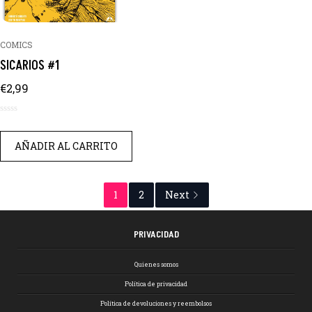
COMICS
SICARIOS #1
€
2,99
0
de
AÑADIR AL CARRITO
5
1
2
Next
PRIVACIDAD
Quienes somos
Política de privacidad
Política de devoluciones y reembolsos