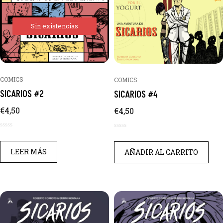
Sin existencias
COMICS
COMICS
SICARIOS #2
SICARIOS #4
€
4,50
€
4,50
0
0
de
de
LEER MÁS
AÑADIR AL CARRITO
5
5