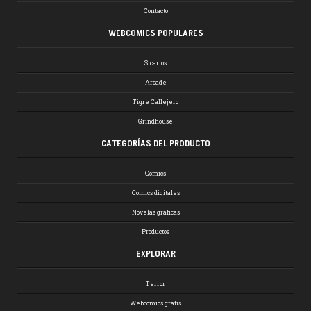
Contacto
WEBCOMICS POPULARES
Sicarios
Arcade
Tigre Callejero
Grindhouse
CATEGORÍAS DEL PRODUCTO
Comics
Comics digitales
Novelas gráficas
Productos
EXPLORAR
Terror
Webcomics gratis