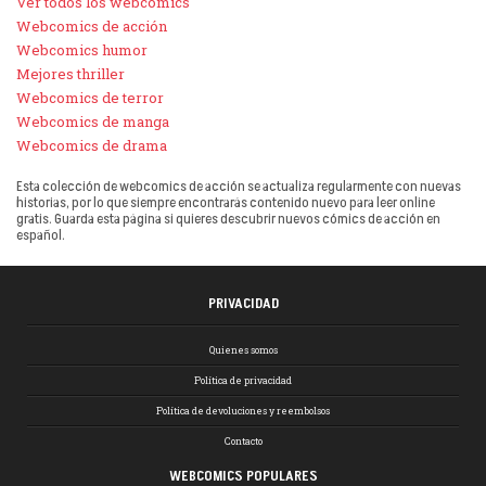
Ver todos los webcomics
Webcomics de acción
Webcomics humor
Mejores thriller
Webcomics de terror
Webcomics de manga
Webcomics de drama
Esta colección de webcomics de acción se actualiza regularmente con nuevas
historias, por lo que siempre encontrarás contenido nuevo para leer online
gratis. Guarda esta página si quieres descubrir nuevos cómics de acción en
español.
PRIVACIDAD
Quienes somos
Política de privacidad
Política de devoluciones y reembolsos
Contacto
WEBCOMICS POPULARES