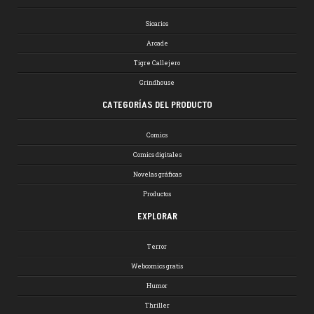
Sicarios
Arcade
Tigre Callejero
Grindhouse
CATEGORÍAS DEL PRODUCTO
Comics
Comics digitales
Novelas gráficas
Productos
EXPLORAR
Terror
Webcomics gratis
Humor
Thriller