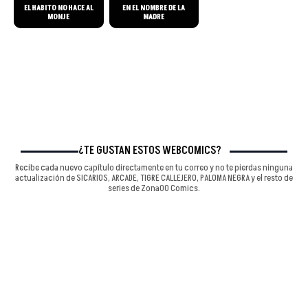
EL HABITO NO HACE AL
EN EL NOMBRE DE LA
MONJE
MADRE
¿TE GUSTAN ESTOS WEBCÓMICS?
Recibe cada nuevo capítulo directamente en tu correo y no te pierdas ninguna
actualización de SICARIOS, ARCADE, TIGRE CALLEJERO, PALOMA NEGRA y el resto de
series de Zona00 Comics.