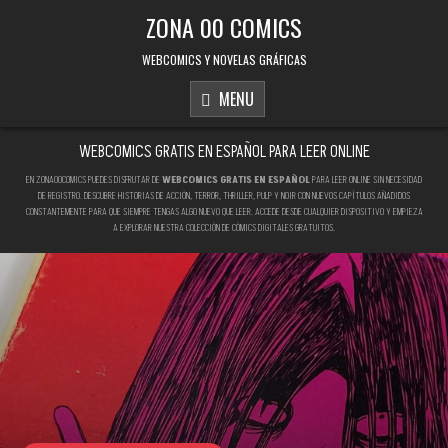
Skip to content
ZONA 00 COMICS
WEBCOMICS Y NOVELAS GRÁFICAS
MENU
WEBCOMICS GRATIS EN ESPAÑOL PARA LEER ONLINE
EN ZONA00COMICS PUEDES DISFRUTAR DE
WEBCOMICS GRATIS EN ESPAÑOL
PARA LEER ONLINE SIN NECESIDAD
DE REGISTRO. DESCUBRE HISTORIAS DE ACCIÓN, TERROR, THRILLER, PULP Y NOIR CON NUEVOS CAPÍTULOS AÑADIDOS
CONSTANTEMENTE PARA QUE SIEMPRE TENGAS ALGO NUEVO QUE LEER. ACCEDE DESDE CUALQUIER DISPOSITIVO Y EMPIEZA
A EXPLORAR NUESTRA COLECCIÓN DE CÓMICS DIGITALES GRATUITOS.