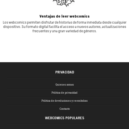
Ventajas de leer webcomics
Los webcomics permiten disfrutar de historias de forma inmediata desde cualquier
dispositivo. Su formato digital facilita el acceso a nuevos autores, actualizaciones
frecuentes y una gran variedad de géneros.
PRIVACIDAD
Quienes somos
Política de privacidad
Política de devoluciones y reembolsos
Contacto
WEBCOMICS POPULARES