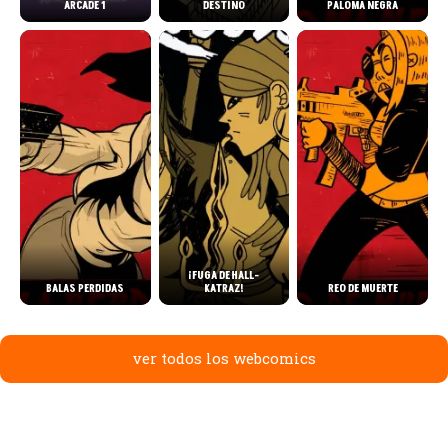
ARCADE 1
DESTINO
PALOMA NEGRA
¡FUGA DE HALL-
BALAS PERDIDAS
KATRAZ!
REO DE MUERTE
ver todos los webcomics