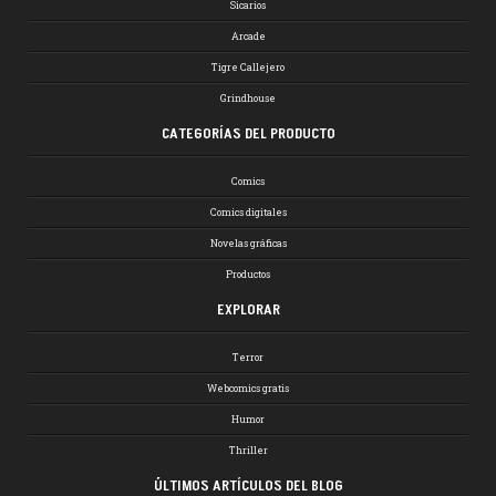
Sicarios
Arcade
Tigre Callejero
Grindhouse
CATEGORÍAS DEL PRODUCTO
Comics
Comics digitales
Novelas gráficas
Productos
EXPLORAR
Terror
Webcomics gratis
Humor
Thriller
ÚLTIMOS ARTÍCULOS DEL BLOG