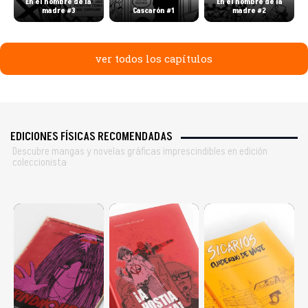
En el nombre de la
En el nombre de la
madre #3
Cascarón #1
madre #2
ver todos los capítulos
EDICIONES FÍSICAS RECOMENDADAS
Descubre mangas y novelas gráficas imprescindibles en edición
coleccionista