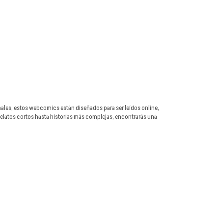
onales, estos webcomics están diseñados para ser leídos online,
 relatos cortos hasta historias más complejas, encontrarás una