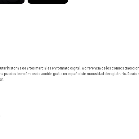
ar historias de artes marciales en formato digital. A diferencia de los cómics tradici
na puedes leer cómics de acción gratis en español sin necesidad de registrarte. Desde
ón.
a