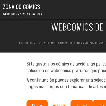
Skip to content
ZONA 00 COMICS
WEBCOMICS Y NOVELAS GRÁFICAS
WEBCOMICS DE 
DESCUBRE LOS MEJORES WEBCOMICS DE ACCIÓN GRATIS EN ESPAÑOL PARA LEER ONLINE
Si te gustan los cómics de acción, las pelí
colección de webcomics gratuitos que pued
A continuación puedes explorar una selecci
sagas más largas con temáticas de artes m
Terror
Acción
Humor
Thri