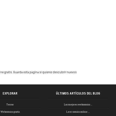
e gratis. Guarda esta página si quieres descubrir nuevos
EXPLORAR
ÚLTIMOS ARTÍCULOS DEL BLOG
Terror
Los mejores webcomics …
Webcomics gratis
Leer comics online …