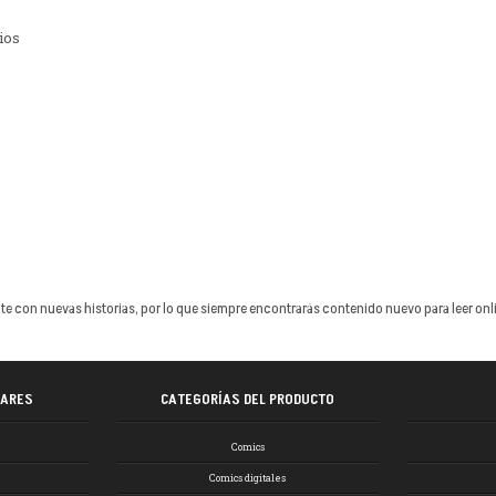
ios
 con nuevas historias, por lo que siempre encontrarás contenido nuevo para leer onlin
LARES
CATEGORÍAS DEL PRODUCTO
Comics
Comics digitales