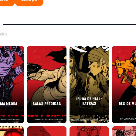
mics.
¡FUGA DE HALL-
KATRAZ!
MA NEGRA
BALAS PERDIDAS
REO DE M