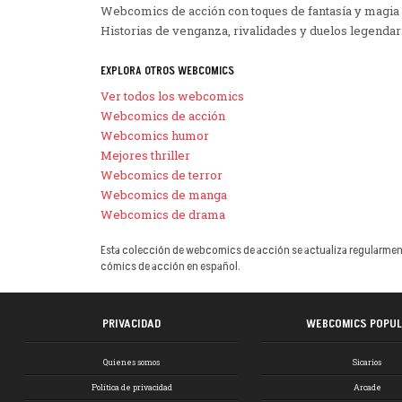
Webcomics de acción con toques de fantasía y magia
Historias de venganza, rivalidades y duelos legendar
EXPLORA OTROS WEBCOMICS
Ver todos los webcomics
Webcomics de acción
Webcomics humor
Mejores thriller
Webcomics de terror
Webcomics de manga
Webcomics de drama
Esta colección de webcomics de acción se actualiza regularmente
cómics de acción en español.
PRIVACIDAD
WEBCOMICS POPU
Quienes somos
Sicarios
Política de privacidad
Arcade