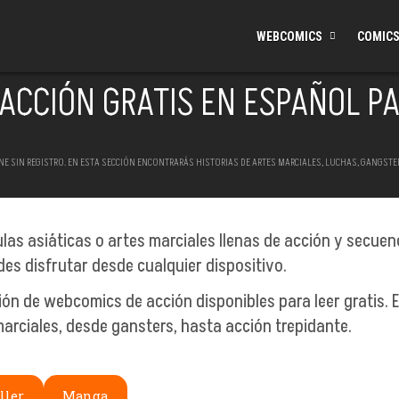
WEBCOMICS
COMICS
ACCIÓN GRATIS EN ESPAÑOL PA
 SIN REGISTRO. EN ESTA SECCIÓN ENCONTRARÁS HISTORIAS DE ARTES MARCIALES, LUCHAS, GANGSTERS Y
culas asiáticas o artes marciales llenas de acción y secuen
es disfrutar desde cualquier dispositivo.
ón de webcomics de acción disponibles para leer gratis. E
arciales, desde gansters, hasta acción trepidante.
ller
Manga