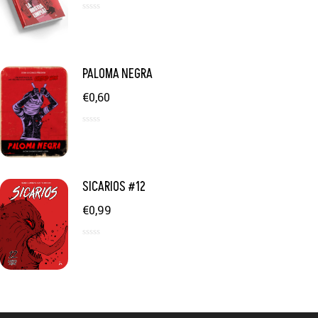
0
d
e
5
PALOMA NEGRA
€
0,60
0
d
e
5
SICARIOS #12
€
0,99
0
d
e
5