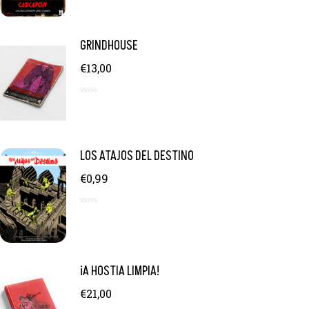
d
e
5
GRINDHOUSE
€
13,00
0
d
e
5
LOS ATAJOS DEL DESTINO
€
0,99
0
d
e
5
¡A HOSTIA LIMPIA!
€
21,00