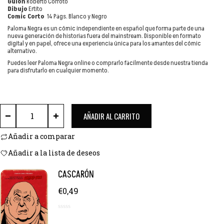
o
Guión
Roberto Corroto
Dibujo
Ertito
r
Comic Corto
14 Págs. Blanco y Negro
a
Paloma Negra es un cómic independiente en español que forma parte de una
d
nueva generación de historias fuera del mainstream. Disponible en formato
o
digital y en papel, ofrece una experiencia única para los amantes del cómic
c
alternativo.
o
Puedes leer Paloma Negra online o comprarlo fácilmente desde nuestra tienda
n
para disfrutarlo en cualquier momento.
0
d
e
PALOMA NEGRA cantidad
5
AÑADIR AL CARRITO
Añadir a comparar
Añadir a la lista de deseos
CASCARÓN
€
0,49
0