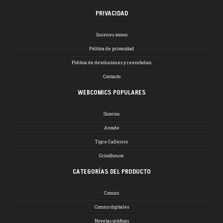
PRIVACIDAD
Quienes somos
Política de privacidad
Política de devoluciones y reembolsos
Contacto
WEBCOMICS POPULARES
Sicarios
Arcade
Tigre Callejero
Grindhouse
CATEGORÍAS DEL PRODUCTO
Comics
Comics digitales
Novelas gráficas