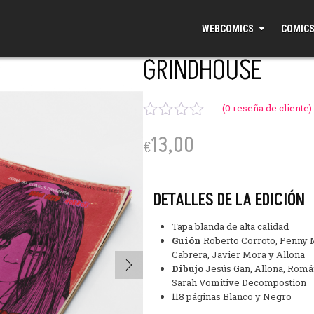
WEBCOMICS
COMICS
GRINDHOUSE
(
0
reseña de cliente)
V
13,00
a
€
l
o
r
DETALLES DE LA EDICIÓN
a
d
Tapa blanda de alta calidad
o
Guión
Roberto Corroto, Penny M
c
Cabrera, Javier Mora y Allona
o
Dibujo
Jesús Gan, Allona, Romá
n
Sarah Vomitive Decompostion
0
118 páginas Blanco y Negro
d
e