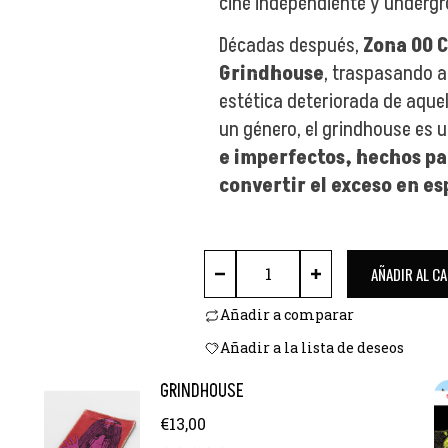
cine independiente y underg
Décadas después,
Zona 00 
Grindhouse
, traspasando a 
estética deteriorada de aque
un género, el grindhouse es u
e imperfectos, hechos pa
convertir el exceso en e
GRINDHOUSE cantidad
AÑADIR AL C
Añadir a comparar
Añadir a la lista de deseos
GRINDHOUSE
€
13,00