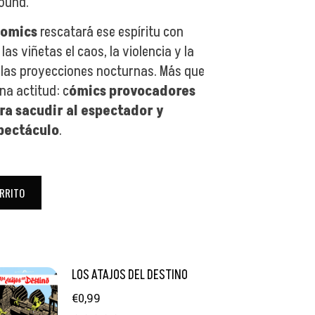
round.
Comics
rescatará ese espíritu con
las viñetas el caos, la violencia y la
llas proyecciones nocturnas. Más que
na actitud: c
ómics provocadores
ra sacudir al espectador y
spectáculo
.
ARRITO
LOS ATAJOS DEL DESTINO
€
0,99