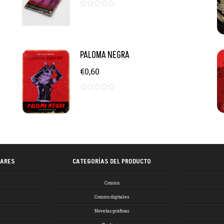
0
d
e
5
PALOMA NEGRA
€
0,60
0
d
e
5
LARES
CATEGORÍAS DEL PRODUCTO
Comics
Comics digitales
Novelas gráficas