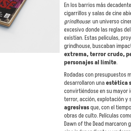
En los barrios más decadente
5
cigarrillos y salas de cine ab
grindhouse
: un universo cin
excesivo donde las reglas de
existían. Estas películas, pr
grindhouse, buscaban impac
extrema, terror crudo, p
personajes al límite
.
Rodadas con presupuestos mí
desarrollaron una
estética 
convirtiéndose en su mayor i
terror, acción, explotación y 
agresivas
que, con el tiemp
obras de culto. Películas co
Dawn of the Dead marcaron ge