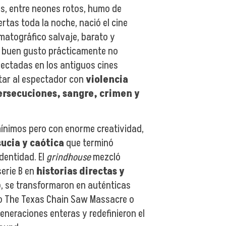
s, entre neones rotos, humo de
iertas toda la noche, nació el cine
ematográfico salvaje, barato y
l buen gusto prácticamente no
oyectadas en los antiguos cines
tar al espectador con
violencia
ersecuciones, sangre, crimen y
nimos pero con enorme creatividad,
sucia y caótica
que terminó
dentidad. El
grindhouse
mezcló
serie B en
historias directas y
o, se transformaron en auténticas
mo The Texas Chain Saw Massacre o
neraciones enteras y redefinieron el