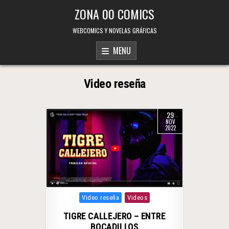
Skip to content
ZONA 00 COMICS
WEBCOMICS Y NOVELAS GRÁFICAS
MENU
Video reseña
29
NOV
2022
Posted in
Video reseña
Videos
TIGRE CALLEJERO – ENTRE
BOCADILLOS