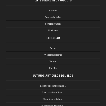
CATEGORÍAS DEL PRODUCTO
Comics
Comics digitales
Novelas gráficas
Productos
EXPLORAR
Terror
Webcomics gratis
Humor
Thriller
ÚLTIMOS ARTÍCULOS DEL BLOG
Los mejores webcomics …
Leer comics online …
El comics digital es …
La industria del comic …