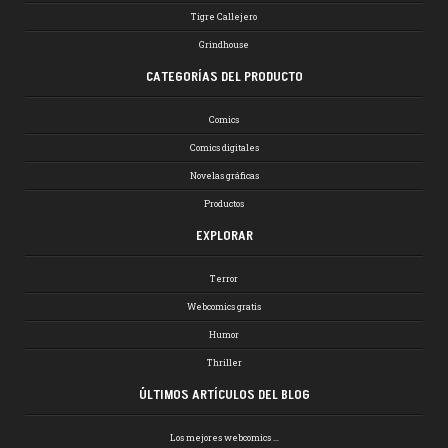
Tigre Callejero
Grindhouse
CATEGORÍAS DEL PRODUCTO
Comics
Comics digitales
Novelas gráficas
Productos
EXPLORAR
Terror
Webcomics gratis
Humor
Thriller
ÚLTIMOS ARTÍCULOS DEL BLOG
Los mejores webcomics …