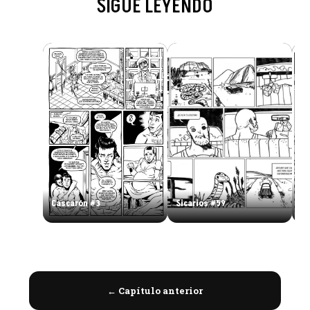
SIGUE LEYENDO
En
Cascarón #3
Sicarios #59
#
← Capítulo anterior