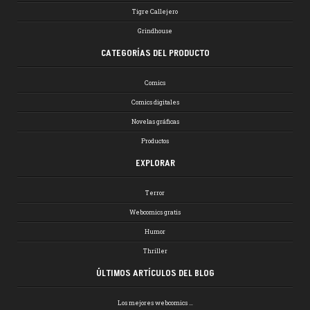
Tigre Callejero
Grindhouse
CATEGORÍAS DEL PRODUCTO
Comics
Comics digitales
Novelas gráficas
Productos
EXPLORAR
Terror
Webcomics gratis
Humor
Thriller
ÚLTIMOS ARTÍCULOS DEL BLOG
Los mejores webcomics …