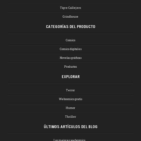
Tigre Callejero
Grindhouse
CATEGORÍAS DEL PRODUCTO
Comics
Comics digitales
Novelas gráficas
Productos
EXPLORAR
Terror
Webcomics gratis
Humor
Thriller
ÚLTIMOS ARTÍCULOS DEL BLOG
Los mejores webcomics …