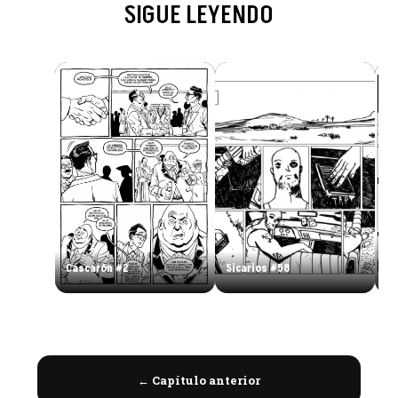
SIGUE LEYENDO
En
Cascarón #2
Sicarios #58
#
← Capítulo anterior