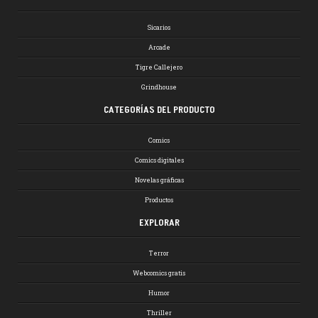
Sicarios
Arcade
Tigre Callejero
Grindhouse
CATEGORÍAS DEL PRODUCTO
Comics
Comics digitales
Novelas gráficas
Productos
EXPLORAR
Terror
Webcomics gratis
Humor
Thriller