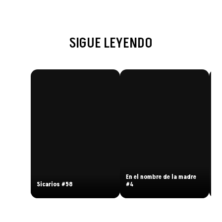
SIGUE LEYENDO
En el nombre de la madre
Sicarios #58
#4
Si