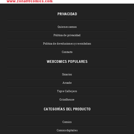
www.zona00comics.com
PRIVACIDAD
Quienes somos
Política de privacidad
Política de devoluciones y reembolsos
Contacto
WEBCOMICS POPULARES
Sicarios
Arcade
Tigre Callejero
Grindhouse
CATEGORÍAS DEL PRODUCTO
Comics
Comics digitales