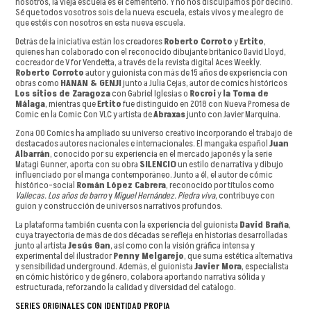
nosotros, la vieja escuela es el cementerio. Y no nos disculpamos por decirlo.
Sé que todos vosotros sois de la nueva escuela, estais vivos y me alegro de
que estéis con nosotros en esta nueva escuela.
Detrás de la iniciativa están los creadores
Roberto Corroto
y
Ertito
,
quienes han colaborado con el reconocido dibujante británico David Lloyd,
cocreador de V for Vendetta, a través de la revista digital Aces Weekly.
Roberto Corroto
autor y guionista con más de 15 años de experiencia con
obras como
HANAN & GENJI
junto a Julia Cejas, autor de comics históricos
Los sitios de Zaragoza
con Gabriel Iglesias o
Rocroi
y
la Toma de
Málaga
, mientras que
Ertito
fue distinguido en 2018 con Nueva Promesa de
Comic en la Comic Con VLC y artista de
Abraxas
junto con Javier Marquina.
Zona 00 Comics ha ampliado su universo creativo incorporando el trabajo de
destacados autores nacionales e internacionales. El mangaka español
Juan
Albarrán
, conocido por su experiencia en el mercado japonés y la serie
Matagi Gunner, aporta con su obra
SILENCIO
un estilo de narrativa y dibujo
influenciado por el manga contemporáneo. Junto a él, el autor de cómic
histórico-social
Román López Cabrera
, reconocido por títulos como
Vallecas. Los años de barro
y
Miguel Hernández. Piedra viva
, contribuye con
guion y construcción de universos narrativos profundos.
La plataforma también cuenta con la experiencia del guionista
David Braña
,
cuya trayectoria de más de dos décadas se refleja en historias desarrolladas
junto al artista
Jesús Gan
, así como con la visión gráfica intensa y
experimental del ilustrador
Penny Melgarejo
, que suma estética alternativa
y sensibilidad underground. Además, el guionista
Javier Mora
, especialista
en cómic histórico y de género, colabora aportando narrativa sólida y
estructurada, reforzando la calidad y diversidad del catálogo.
SERIES ORIGINALES CON IDENTIDAD PROPIA