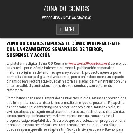
Skip to content
ZONA 00 COMICS
WEBCOMICS Y NOVELAS GRÁFICAS
MENU
ZONA 00 COMICS IMPULSA EL CÓMIC INDEPENDIENTE
CON LANZAMIENTOS SEMANALES DE TERROR,
SUSPENSE Y ACCIÓN
La plataforma digital
Zona 00 Comics
(
www.zona00comics.com
) consolida
su apuesta por el cómic independiente con la publicación semanal de
historias originales de terror, suspense y acción. El proyecto apuesta por el
comic de descarga digital y el webcomic, posicionándose como un espacio
dinámico para lectores que buscan historias alejadas del mainstream con una
potente calidad y profesionalidad entre sus comics y con autores de
remombre.
Como hemos pensado siempre desde nuestros inicios, estamos convencidos
que lo importante es la historia, ¡no el medio en el que se presenta! El papel no
es necesario para contar ninguna historia de cómic en el mundo en el que
vivimos ahora, y si seguimos aferrándonos a su uso restrictivo en los cómics,
limitaremos injustificadamente el crecimiento de esta forma de arte. El
progreso exige adaptabilidad. Si quieres que se produzca un progreso en una
forma de arte para beneficiar a esa forma de arte, debes adaptarte a ella, no
puedes esperar que ella se adapte a ti. «Soy de la vieja escuela». Bueno, para