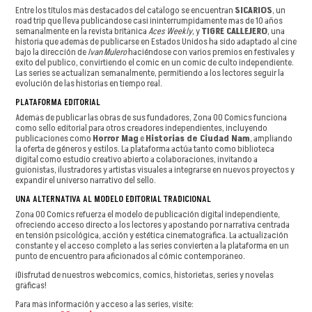
Entre los títulos más destacados del catálogo se encuentran
SICARIOS
, un
road trip que lleva publicándose casi ininterrumpidamente mas de 10 años
semanalmente en la revista británica
Aces Weekly
, y
TIGRE CALLEJERO
, una
historia que además de publicarse en Estados Unidos ha sido adaptado al cine
bajo la dirección de
Ivan Mulero
haciéndose con varios premios en festivales y
exito del publico, convirtiendo el comic en un comic de culto independiente.
Las series se actualizan semanalmente, permitiendo a los lectores seguir la
evolución de las historias en tiempo real.
PLATAFORMA EDITORIAL
Además de publicar las obras de sus fundadores, Zona 00 Comics funciona
como sello editorial para otros creadores independientes, incluyendo
publicaciones como
Horror Mag
e
Historias de Ciudad Nam
, ampliando
la oferta de géneros y estilos. La plataforma actúa tanto como biblioteca
digital como estudio creativo abierto a colaboraciones, invitando a
guionistas, ilustradores y artistas visuales a integrarse en nuevos proyectos y
expandir el universo narrativo del sello.
UNA ALTERNATIVA AL MODELO EDITORIAL TRADICIONAL
Zona 00 Comics refuerza el modelo de publicación digital independiente,
ofreciendo acceso directo a los lectores y apostando por narrativa centrada
en tensión psicológica, acción y estética cinematográfica. La actualización
constante y el acceso completo a las series convierten a la plataforma en un
punto de encuentro para aficionados al cómic contemporáneo.
¡Disfrutad de nuestros webcomics, comics, historietas, series y novelas
gráficas!
Para más información y acceso a las series, visite: