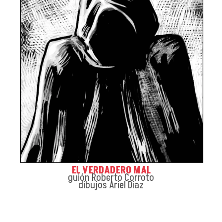
EL VERDADERO MAL
guión Roberto Corroto
dibujos Ariel Díaz