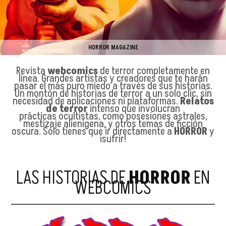
HORROR MAGAZINE
Revista
webcomics
de terror completamente en
línea. Grandes artistas y creadores que te harán
pasar el más puro miedo a través de sus historias.
Un montón de historias de terror a un solo clic, sin
necesidad de aplicaciones ni plataformas.
Relatos
de terror
intenso que involucran
prácticas ocultistas, como posesiones astrales,
mestizaje alienígena, y otros temas de ficción
oscura. Sólo tienes que ir directamente a
HORROR
y
¡sufrir!
LAS HISTORIAS DE
HORROR
EN
WEBCOMICS