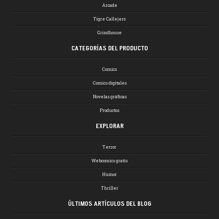
Arcade
Tigre Callejero
Grindhouse
CATEGORÍAS DEL PRODUCTO
Comics
Comics digitales
Novelas gráficas
Productos
EXPLORAR
Terror
Webcomics gratis
Humor
Thriller
ÚLTIMOS ARTÍCULOS DEL BLOG