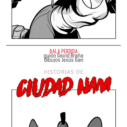
BALA PERDIDA
guión David Braña
dibujos Jesús Gan