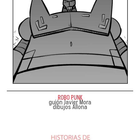
ROBO PUNK
guión Javier Mora
dibujos Allona