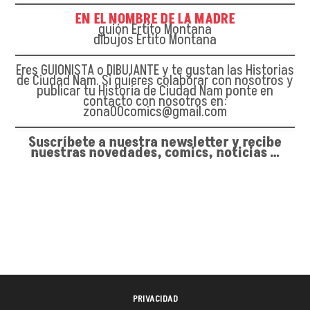
EN EL NOMBRE DE LA MADRE
guión Ertito Montana
dibujos Ertito Montana
Eres GUIONISTA o DIBUJANTE y te gustan las Historias
de Ciudad Nam. Si quieres colaborar con nosotros y
publicar tu Historia de Ciudad Nam ponte en
contacto con nosotros en:
zona00comics@gmail.com
Suscríbete a nuestra newsletter y recibe
nuestras novedades, comics, noticias …
PRIVACIDAD