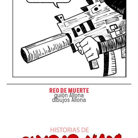
REO DE MUERTE
guión Allona
dibujos Allona