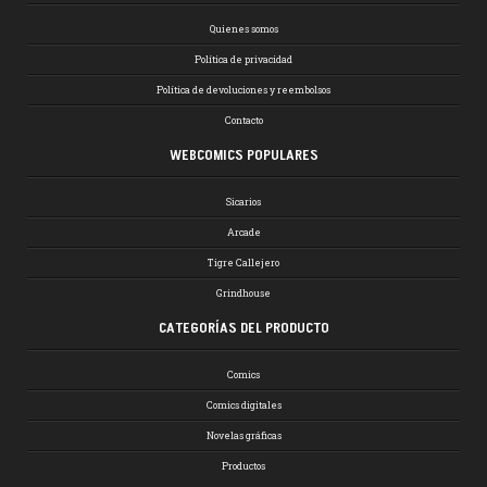
Quienes somos
Política de privacidad
Política de devoluciones y reembolsos
Contacto
WEBCOMICS POPULARES
Sicarios
Arcade
Tigre Callejero
Grindhouse
CATEGORÍAS DEL PRODUCTO
Comics
Comics digitales
Novelas gráficas
Productos