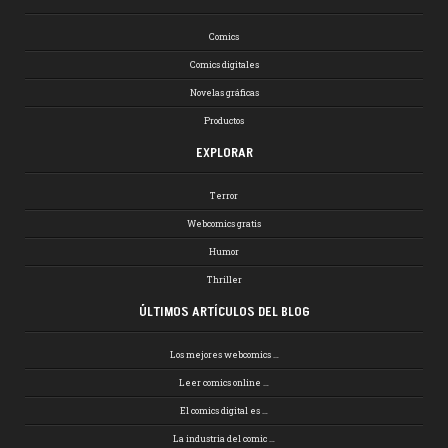
Comics
Comics digitales
Novelas gráficas
Productos
EXPLORAR
Terror
Webcomics gratis
Humor
Thriller
ÚLTIMOS ARTÍCULOS DEL BLOG
Los mejores webcomics …
Leer comics online …
El comics digital es …
La industria del comic …