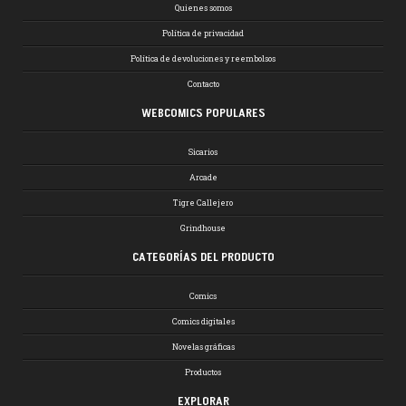
Quienes somos
Política de privacidad
Política de devoluciones y reembolsos
Contacto
WEBCOMICS POPULARES
Sicarios
Arcade
Tigre Callejero
Grindhouse
CATEGORÍAS DEL PRODUCTO
Comics
Comics digitales
Novelas gráficas
Productos
EXPLORAR