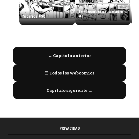
En el nombre de la madre
Sicarios #58
#4
Si
← Capítulo anterior
☰ Todos los webcomics
Capítulo siguiente →
PRIVACIDAD