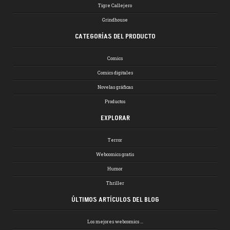
Tigre Callejero
Grindhouse
CATEGORÍAS DEL PRODUCTO
Comics
Comics digitales
Novelas gráficas
Productos
EXPLORAR
Terror
Webcomics gratis
Humor
Thriller
ÚLTIMOS ARTÍCULOS DEL BLOG
Los mejores webcomics …