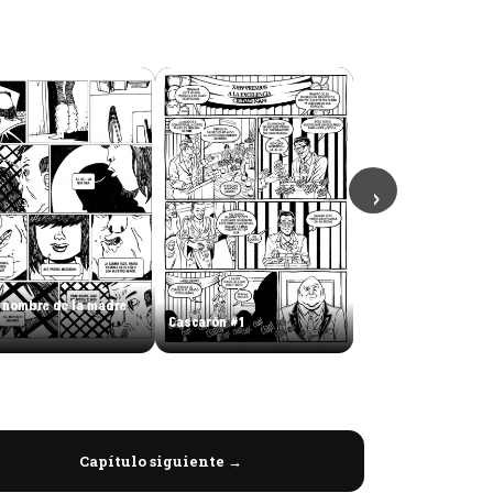
›
l nombre de la madre
Cascarón #1
Capítulo siguiente →