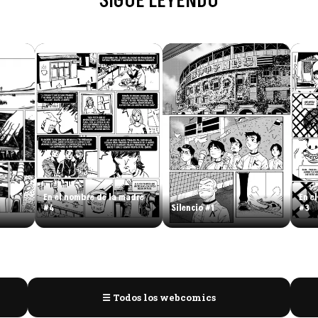
SIGUE LEYENDO
En el nombre de la madre
En e
#4
Silencio #1
#3
☰ Todos los webcomics