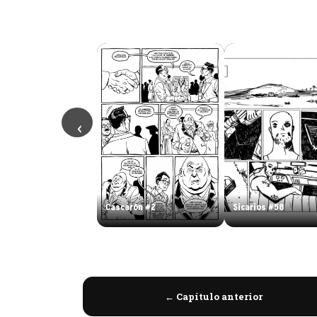
‹
Cascarón #2
Sicarios #58
← Capítulo anterior