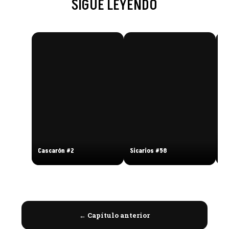
SIGUE LEYENDO
En
Cascarón #2
Sicarios #58
#
← Capítulo anterior