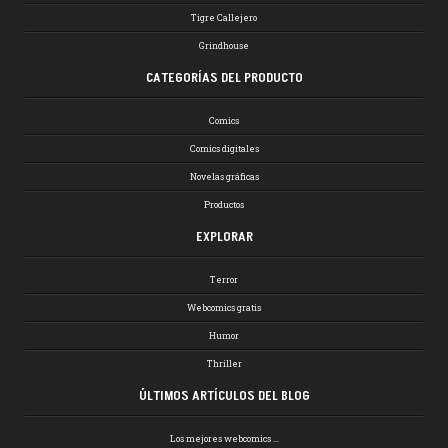
Tigre Callejero
Grindhouse
CATEGORÍAS DEL PRODUCTO
Comics
Comics digitales
Novelas gráficas
Productos
EXPLORAR
Terror
Webcomics gratis
Humor
Thriller
ÚLTIMOS ARTÍCULOS DEL BLOG
Los mejores webcomics …