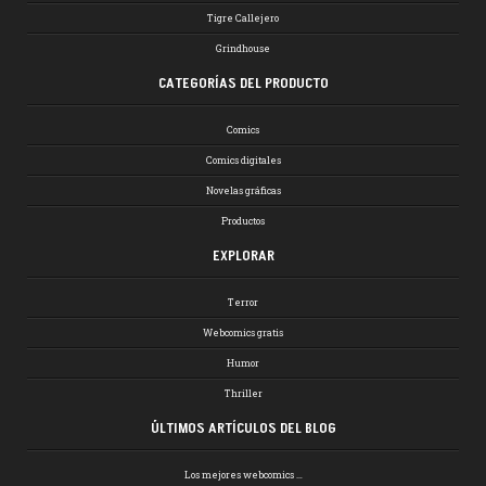
Tigre Callejero
Grindhouse
CATEGORÍAS DEL PRODUCTO
Comics
Comics digitales
Novelas gráficas
Productos
EXPLORAR
Terror
Webcomics gratis
Humor
Thriller
ÚLTIMOS ARTÍCULOS DEL BLOG
Los mejores webcomics …