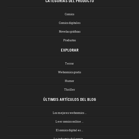
CATEGORÍAS DEL PRODUCTO
Comics
Comics digitales
Novelas gráficas
Productos
EXPLORAR
Terror
Webcomics gratis
Humor
Thriller
ÚLTIMOS ARTÍCULOS DEL BLOG
Los mejores webcomics …
Leer comics online …
El comics digital es …
La industria del comic …