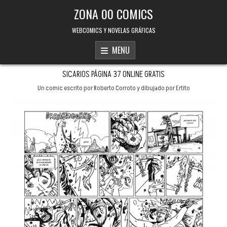
Skip to content
ZONA 00 COMICS
WEBCOMICS Y NOVELAS GRÁFICAS
MENU
SICARIOS PÁGINA 37 ONLINE GRATIS
Un comic escrito por Roberto Corroto y dibujado por Ertito