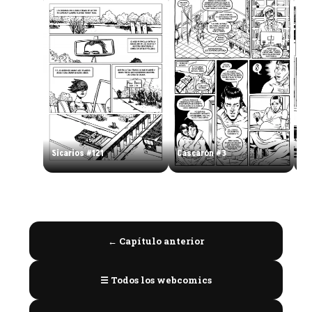
Sicarios #121
Cascarón #3
Si
← Capítulo anterior
☰ Todos los webcomics