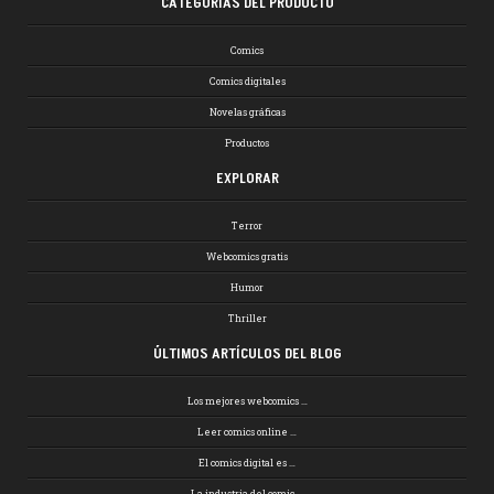
CATEGORÍAS DEL PRODUCTO
Comics
Comics digitales
Novelas gráficas
Productos
EXPLORAR
Terror
Webcomics gratis
Humor
Thriller
ÚLTIMOS ARTÍCULOS DEL BLOG
Los mejores webcomics …
Leer comics online …
El comics digital es …
La industria del comic …