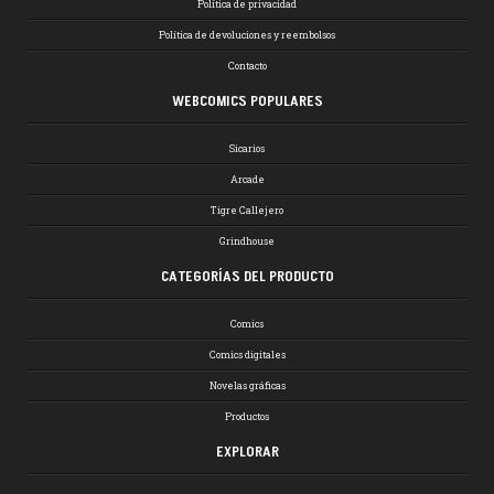
Política de privacidad
Política de devoluciones y reembolsos
Contacto
WEBCOMICS POPULARES
Sicarios
Arcade
Tigre Callejero
Grindhouse
CATEGORÍAS DEL PRODUCTO
Comics
Comics digitales
Novelas gráficas
Productos
EXPLORAR