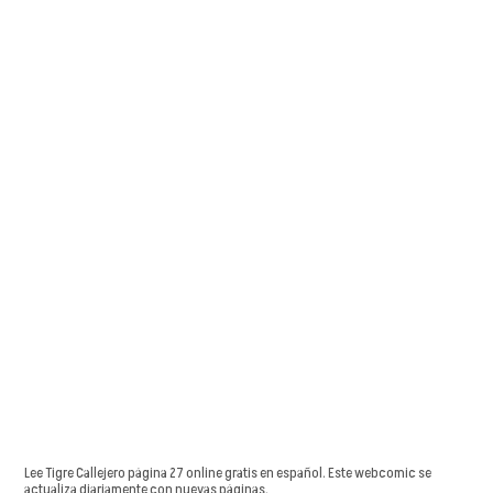
Lee Tigre Callejero página 27 online gratis en español. Este webcomic se
actualiza diariamente con nuevas páginas.