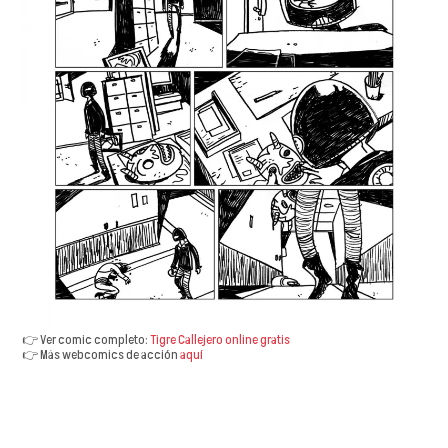
👉 Ver comic completo:
Tigre Callejero online gratis
👉 Más webcomics de acción
aquí